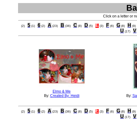
Ba
Click on a letter or 
5
6
A
B
C
D
E
F
G
H
(2)
(1)
(2)
(23)
(36)
(8)
(5)
(3)
(6)
(8)
(9)
U
V
(17)
Elmo & Me
By:
Created By: Heidi
By:
Sa
5
6
A
B
C
D
E
F
G
H
(2)
(1)
(2)
(23)
(36)
(8)
(5)
(3)
(6)
(8)
(9)
U
V
(17)