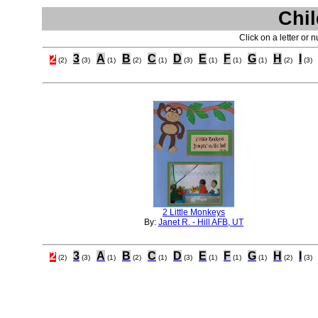
Chil
Click on a letter or 
2
3
A
B
C
D
E
F
G
H
I
(2)
(3)
(1)
(2)
(1)
(3)
(1)
(1)
(1)
(2)
(3)
2 Little Monkeys
By:
Janet R. - Hill AFB, UT
2
3
A
B
C
D
E
F
G
H
I
(2)
(3)
(1)
(2)
(1)
(3)
(1)
(1)
(1)
(2)
(3)