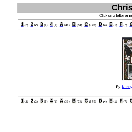
Chri
Click on a letter or 
1
2
3
4
A
B
C
D
E
F
(2)
(2)
(1)
(1)
(36)
(53)
(375)
(4)
(1)
(7)
By:
Nancy
1
2
3
4
A
B
C
D
E
F
(2)
(2)
(1)
(1)
(36)
(53)
(375)
(4)
(1)
(7)