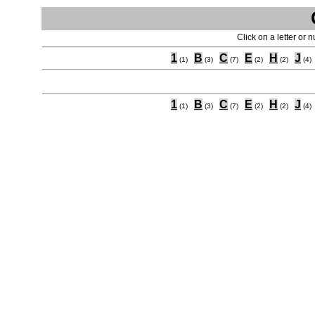
Click on a letter or 
1
B
C
E
H
J
(1)
(3)
(7)
(2)
(2)
(4)
1
B
C
E
H
J
(1)
(3)
(7)
(2)
(2)
(4)