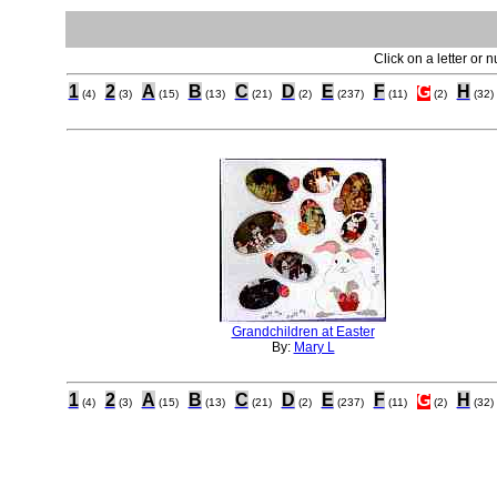
Click on a letter or 
1
2
A
B
C
D
E
F
G
H
(4)
(3)
(15)
(13)
(21)
(2)
(237)
(11)
(2)
(32)
Grandchildren at Easter
By:
Mary L
1
2
A
B
C
D
E
F
G
H
(4)
(3)
(15)
(13)
(21)
(2)
(237)
(11)
(2)
(32)