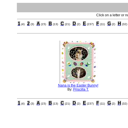
Click on a letter or 
1
2
A
B
C
D
E
F
G
H
(4)
(3)
(15)
(13)
(21)
(2)
(237)
(11)
(2)
(32)
Nana is the Easter Bunny!
By:
Priscilla T.
1
2
A
B
C
D
E
F
G
H
(4)
(3)
(15)
(13)
(21)
(2)
(237)
(11)
(2)
(32)