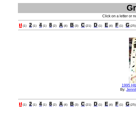
Gr
Click on a letter or 
1
2
4
8
A
B
C
D
E
F
G
(1)
(1)
(1)
(2)
(4)
(3)
(21)
(1)
(4)
(1)
(25)
1995 H
By:
Jenni
1
2
4
8
A
B
C
D
E
F
G
(1)
(1)
(1)
(2)
(4)
(3)
(21)
(1)
(4)
(1)
(25)