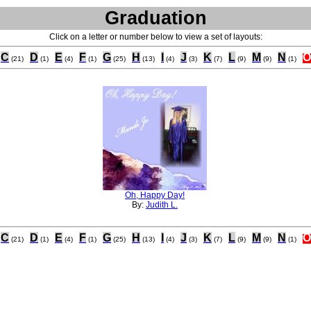
Graduation
Click on a letter or number below to view a set of layouts:
C
D
E
F
G
H
I
J
K
L
M
N
O
(21)
(1)
(4)
(1)
(25)
(13)
(4)
(3)
(7)
(9)
(9)
(1)
Oh, Happy Day!
By:
Judith L.
C
D
E
F
G
H
I
J
K
L
M
N
O
(21)
(1)
(4)
(1)
(25)
(13)
(4)
(3)
(7)
(9)
(9)
(1)