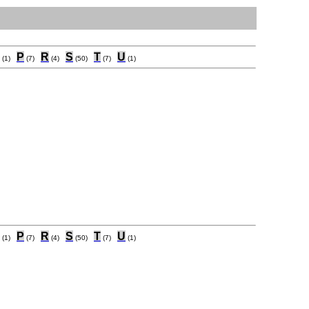
P
R
S
T
U
(1)
(7)
(4)
(50)
(7)
(1)
P
R
S
T
U
(1)
(7)
(4)
(50)
(7)
(1)