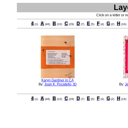
Lay
Click on a letter or 
4
A
B
C
D
E
F
G
H
(1)
(48)
(10)
(29)
(7)
(5)
(4)
(2)
(16)
Karyn Gardner in CA
By:
Joan K. Pocatello, ID
By:
J
4
A
B
C
D
E
F
G
H
(1)
(48)
(10)
(29)
(7)
(5)
(4)
(2)
(16)