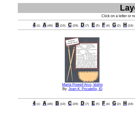
Lay
Click on a letter or 
4
A
B
C
D
E
F
G
H
(1)
(48)
(10)
(29)
(7)
(5)
(4)
(2)
(16)
Maria Powell Arco, Idaho
By:
Joan K. Pocatello, ID
4
A
B
C
D
E
F
G
H
(1)
(48)
(10)
(29)
(7)
(5)
(4)
(2)
(16)