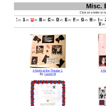
Misc. 
Click on a letter or 
'
1
A
B
C
D
E
F
G
H
I
(1)
(4)
(8)
(9)
(9)
(2)
(2)
(5)
(4)
(1)
(5)
V
(4)
A Night at the Theater 1
A Ni
By:
Laurel M