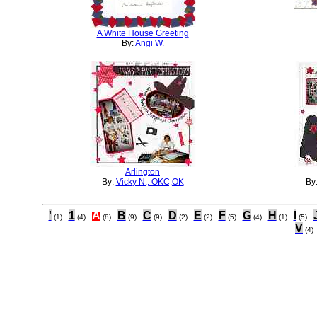
A White House Greeting
By:
Angi W.
Arlington
By:
Vicky N., OKC,OK
By
'
1
A
B
C
D
E
F
G
H
I
(1)
(4)
(8)
(9)
(9)
(2)
(2)
(5)
(4)
(1)
(5)
V
(4)