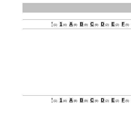
'
1
A
B
C
D
E
F
(1)
(4)
(8)
(9)
(9)
(2)
(2)
(5)
'
1
A
B
C
D
E
F
(1)
(4)
(8)
(9)
(9)
(2)
(2)
(5)