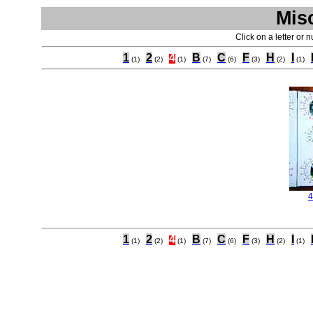
Mis
Click on a letter or 
1
2
4
B
C
F
H
I
(1)
(2)
(1)
(7)
(6)
(3)
(2)
(1)
4
1
2
4
B
C
F
H
I
(1)
(2)
(1)
(7)
(6)
(3)
(2)
(1)