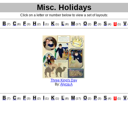
Misc. Holidays
Click on a letter or number below to view a set of layouts:
B
C
F
H
I
K
L
M
O
P
S
T
V
(7)
(6)
(3)
(2)
(1)
(1)
(8)
(17)
(2)
(3)
(4)
(1)
Three King's Day
By:
Alycia A
B
C
F
H
I
K
L
M
O
P
S
T
V
(7)
(6)
(3)
(2)
(1)
(1)
(8)
(17)
(2)
(3)
(4)
(1)