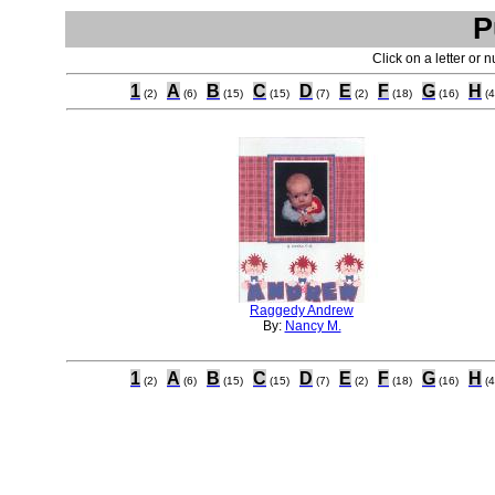
P
Click on a letter or 
1
A
B
C
D
E
F
G
H
(2)
(6)
(15)
(15)
(7)
(2)
(18)
(16)
(4
Raggedy Andrew
By:
Nancy M.
1
A
B
C
D
E
F
G
H
(2)
(6)
(15)
(15)
(7)
(2)
(18)
(16)
(4