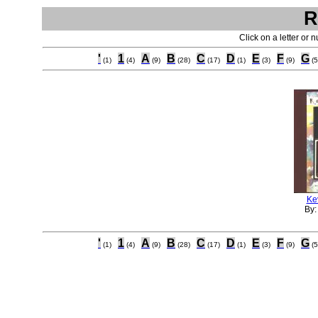
R
Click on a letter or 
'
1
A
B
C
D
E
F
G
(1)
(4)
(9)
(28)
(17)
(1)
(3)
(9)
(5
Kev
By
'
1
A
B
C
D
E
F
G
(1)
(4)
(9)
(28)
(17)
(1)
(3)
(9)
(5