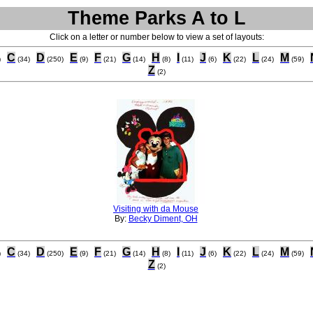
Theme Parks A to L
Click on a letter or number below to view a set of layouts:
C
D
E
F
G
H
I
J
K
L
M
)
(34)
(250)
(9)
(21)
(14)
(8)
(11)
(6)
(22)
(24)
(59)
Z
(2)
Visiting with da Mouse
By:
Becky Diment, OH
C
D
E
F
G
H
I
J
K
L
M
)
(34)
(250)
(9)
(21)
(14)
(8)
(11)
(6)
(22)
(24)
(59)
Z
(2)