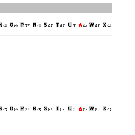
N
O
P
R
S
T
U
V
W
X
(2)
(4)
(17)
(3)
(21)
(37)
(3)
(1)
(13)
(1)
N
O
P
R
S
T
U
V
W
X
(2)
(4)
(17)
(3)
(21)
(37)
(3)
(1)
(13)
(1)