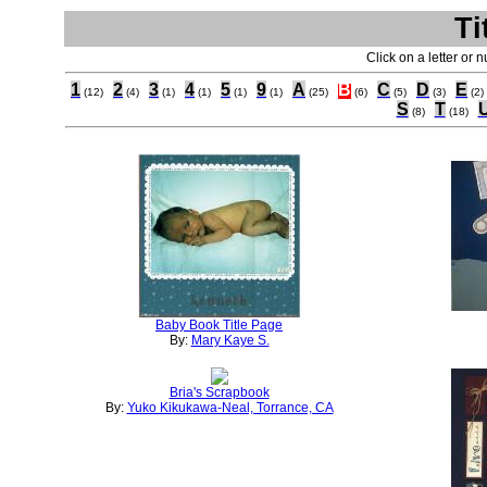
Ti
Click on a letter or 
1
2
3
4
5
9
A
B
C
D
E
(12)
(4)
(1)
(1)
(1)
(1)
(25)
(6)
(5)
(3)
(2)
S
T
(8)
(18)
Baby Book Title Page
By:
Mary Kaye S.
Bria's Scrapbook
By:
Yuko Kikukawa-Neal, Torrance, CA