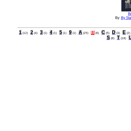
Br
By:
By Sta
1
2
3
4
5
9
A
B
C
D
E
(12)
(4)
(1)
(1)
(1)
(1)
(25)
(6)
(5)
(3)
(2)
S
T
(8)
(18)