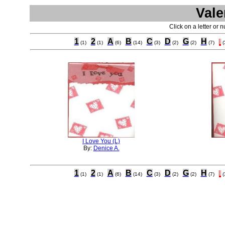
Vale
Click on a letter or 
1
2
A
B
C
D
G
H
I
(1)
(1)
(6)
(14)
(3)
(2)
(2)
(7)
(
I Love You (L)
By:
Denice A.
1
2
A
B
C
D
G
H
I
(1)
(1)
(6)
(14)
(3)
(2)
(2)
(7)
(