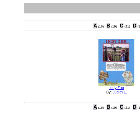
A
B
C
D
(16)
(19)
(21)
(
Indy Zoo
By:
Judith L.
A
B
C
D
(16)
(19)
(21)
(