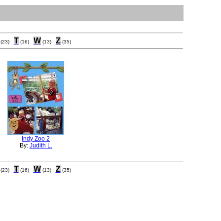
T
W
Z
(23)
(16)
(13)
(35)
Indy Zoo 2
By:
Judith L.
T
W
Z
(23)
(16)
(13)
(35)