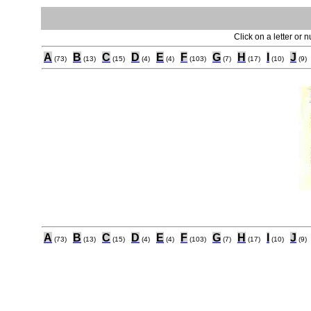
Click on a letter or 
A
B
C
D
E
F
G
H
I
J
(73)
(13)
(15)
(4)
(4)
(103)
(7)
(17)
(10)
(9)
A
B
C
D
E
F
G
H
I
J
(73)
(13)
(15)
(4)
(4)
(103)
(7)
(17)
(10)
(9)