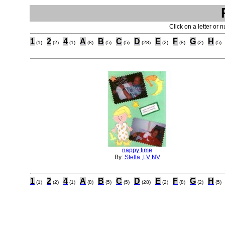
Click on a letter or 
1
2
4
A
B
C
D
E
F
G
H
(1)
(2)
(1)
(8)
(5)
(5)
(28)
(2)
(8)
(2)
(5)
nappy time
By:
Stella ,LV NV
1
2
4
A
B
C
D
E
F
G
H
(1)
(2)
(1)
(8)
(5)
(5)
(28)
(2)
(8)
(2)
(5)