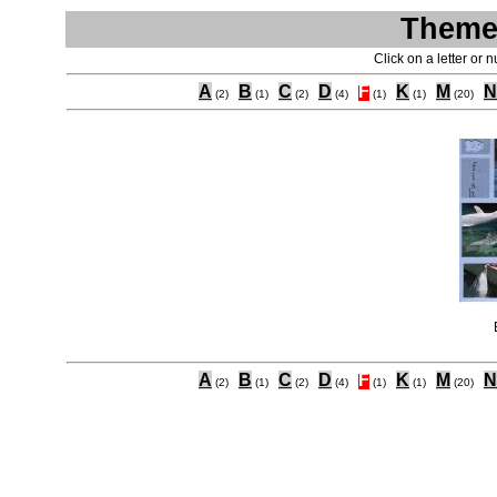
Theme 
Click on a letter or 
A
B
C
D
F
K
M
N
(2)
(1)
(2)
(4)
(1)
(1)
(20)
A
B
C
D
F
K
M
N
(2)
(1)
(2)
(4)
(1)
(1)
(20)